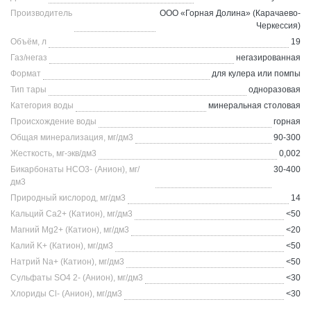
Производитель
ООО «Горная Долина» (Карачаево-
Черкессия)
Объём, л
19
Газ/негаз
негазированная
Формат
для кулера или помпы
Тип тары
одноразовая
Категория воды
минеральная столовая
Происхождение воды
горная
Общая минерализация, мг/дм3
90-300
Жесткость, мг-экв/дм3
0,002
Бикарбонаты HCO3- (Анион), мг/
30-400
дм3
Природный кислород, мг/дм3
14
Кальций Ca2+ (Катион), мг/дм3
<50
Магний Mg2+ (Катион), мг/дм3
<20
Калий K+ (Катион), мг/дм3
<50
Натрий Na+ (Катион), мг/дм3
<50
Сульфаты SO4 2- (Анион), мг/дм3
<30
Хлориды Cl- (Анион), мг/дм3
<30