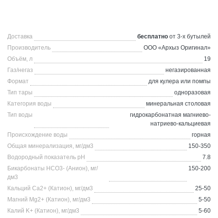
Доставка
бесплатно
от 3-х бутылей
Производитель
ООО «Архыз Оригинал»
Объём, л
19
Газ/негаз
негазированная
Формат
для кулера или помпы
Тип тары
одноразовая
Категория воды
минеральная столовая
Тип воды
гидрокарбонатная магниево-
натриево-кальциевая
Происхождение воды
горная
Общая минерализация, мг/дм3
150-350
Водородный показатель pH
7.8
Бикарбонаты HCO3- (Анион), мг/
150-200
дм3
Кальций Ca2+ (Катион), мг/дм3
25-50
Магний Mg2+ (Катион), мг/дм3
5-50
Калий K+ (Катион), мг/дм3
5-60