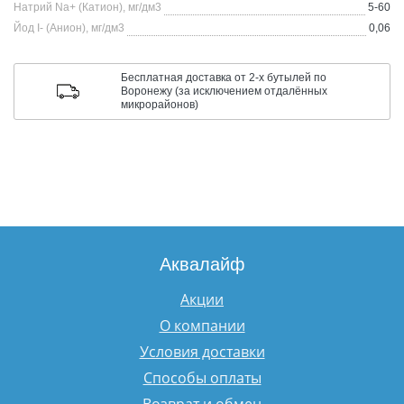
Натрий Na+ (Катион), мг/дм3
5-60
Йод I- (Анион), мг/дм3
0,06
Бесплатная доставка от 2-х бутылей по
Воронежу (за исключением отдалённых
микрорайонов)
Аквалайф
Акции
О компании
Условия доставки
Способы оплаты
Возврат и обмен