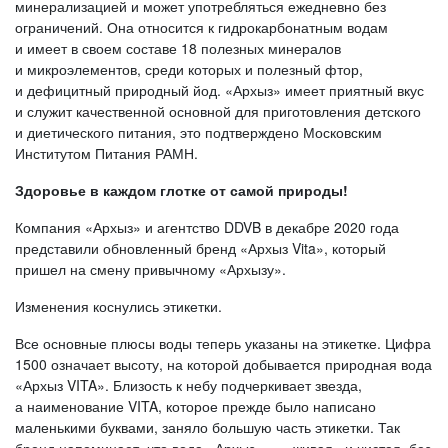
минерализацией и может употребляться ежедневно без
ограничений. Она относится к гидрокарбонатным водам
и имеет в своем составе 18 полезных минералов
и микроэлементов, среди которых и полезный фтор,
и дефицитный природный йод. «Архыз» имеет приятный вкус
и служит качественной основной для приготовления детского
и диетического питания, это подтверждено Московским
Институтом Питания РАМН.
Здоровье в каждом глотке от самой природы!
Компания «Архыз» и агентство DDVB в декабре 2020 года
представили обновленный бренд «Архыз Vita», который
пришел на смену привычному «Архызу».
Изменения коснулись этикетки.
Все основные плюсы воды теперь указаны на этикетке. Цифра
1500 означает высоту, на которой добывается природная вода
«Архыз VITA». Близость к небу подчеркивает звезда,
а наименование VITA, которое прежде было написано
маленькими буквами, заняло большую часть этикетки. Так
бренд напоминает, что вода «Архыз» — «живая» и чистая, без