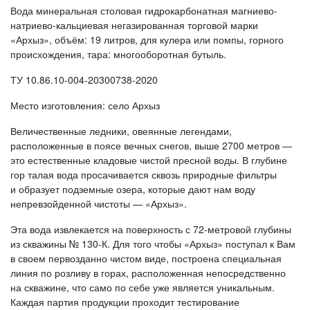
Вода минеральная столовая гидрокарбонатная магниево-
натриево-кальциевая негазированная торговой марки
«Архыз», объём: 19 литров, для кулера или помпы, горного
происхождения, тара: многооборотная бутыль.
ТУ 10.86.10-004-20300738-2020
Место изготовления: село Архыз
Величественные ледники, овеянные легендами,
расположенные в поясе вечных снегов, выше 2700 метров —
это естественные кладовые чистой пресной воды. В глубине
гор талая вода просачивается сквозь природные фильтры
и образует подземные озера, которые дают нам воду
непревзойденной чистоты — «Архыз».
Эта вода извлекается на поверхность с 72-метровой глубины
из скважины № 130-К. Для того чтобы «Архыз» поступал к Вам
в своем первозданно чистом виде, построена специальная
линия по розливу в горах, расположенная непосредственно
на скважине, что само по себе уже является уникальным.
Каждая партия продукции проходит тестирование