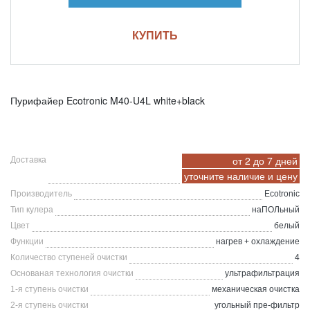
КУПИТЬ
Пурифайер Ecotronic M40-U4L white+black
от 2 до 7 дней
Доставка
уточните
наличие и цену
Производитель
Ecotronic
Тип кулера
наПОЛьный
Цвет
белый
Функции
нагрев + охлаждение
Количество ступеней очистки
4
Основаная технология очистки
ультрафильтрация
1-я ступень очистки
механическая очистка
2-я ступень очистки
угольный пре-фильтр