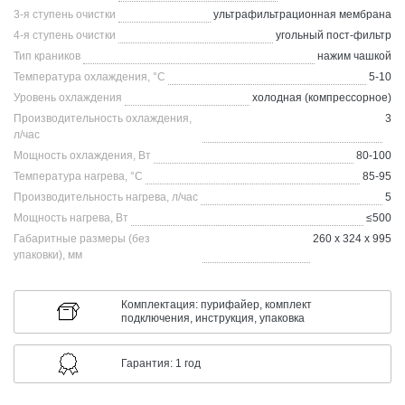
3-я ступень очистки
ультрафильтрационная мембрана
4-я ступень очистки
угольный пост-фильтр
Тип краников
нажим чашкой
Температура охлаждения, °C
5-10
Уровень охлаждения
холодная (компрессорное)
Производительность охлаждения,
3
л/час
Мощность охлаждения, Вт
80-100
Температура нагрева, °C
85-95
Производительность нагрева, л/час
5
Мощность нагрева, Вт
≤500
Габаритные размеры (без
260 x 324 х 995
упаковки), мм
Комплектация: пурифайер, комплект
подключения, инструкция, упаковка
Гарантия: 1 год