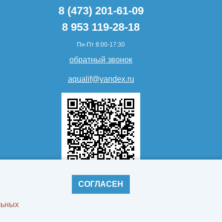
8 (473) 201-61-09
8 953 119-28-18
Пн-Пт 8:00-17:30
обратный звонок
aqualif@yandex.ru
СОГЛАСЕН
льных