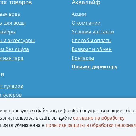
лог товаров
Аквалайф
вая вода
Акции
ы для воды
О компании
файеры
Условия доставки
 и аксессуары
Способы оплаты
м без лифта
Возврат и обмен
тная тара
Контакты
Письмо директору
ги
т кулеров
а кулеров
 и используются файлы куки (cookie) осуществляющие сбор
ая использовать сайт, вы даёте
согласие на обработку
ция опубликована в
политике защиты и обработки персона