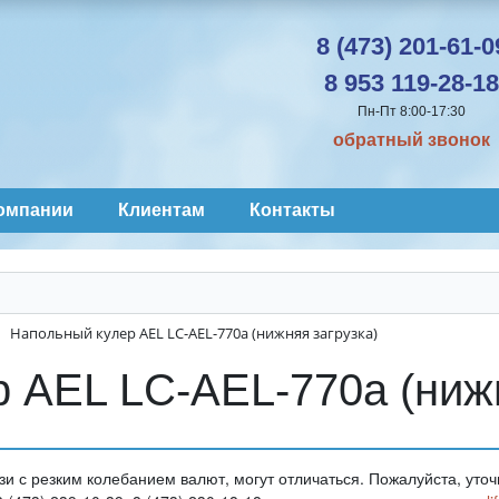
8 (473) 201-61-0
8 953 119-28-18
Пн-Пт 8:00-17:30
обратный звонок
омпании
Клиентам
Контакты
Напольный кулер AEL LC-AEL-770a (нижняя загрузка)
 AEL LC-AEL-770a (нижн
зи с резким колебанием валют, могут отличаться. Пожалуйста, ут