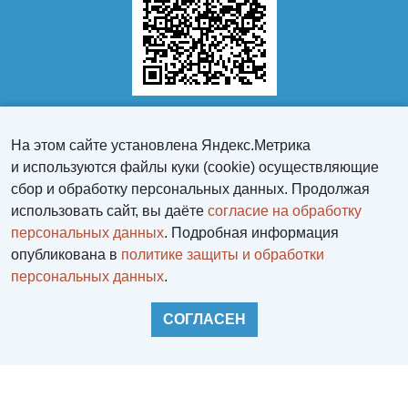
На этом сайте установлена Яндекс.Метрика
и используются файлы куки (cookie) осуществляющие
сбор и обработку персональных данных. Продолжая
использовать сайт, вы даёте
согласие на обработку
персональных данных
. Подробная информация
опубликована в
политике защиты и обработки
персональных данных
.
Персональный раздел
Политика защиты и обработки персональных данных
СОГЛАСЕН
Войти
Регистрация
НАВЕРХ
Корзина
0 позиций
на сумму
0 руб.