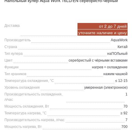
Напольный кулер Aqua Work 16LD/EN серебристо-черный
от 2 до 7 дней
Доставка
уточните
наличие и цену
Производитель
AquaWork
Страна
Китай
Тип кулера
наПОЛьный
Цвет
серебристый с чёрными вставками
Функции
нагрев + охлаждение
Тип краников
нажим чашкой
Температура охлаждения, °C
≤ 12-15
Уровень охлаждения
умеренная (электронное)
Производительность охлаждения,
1
л/час
Мощность охлаждения, Вт
70
Температура нагрева, °C
≥ 92
Производительность нагрева, л/час
7
Мощность нагрева, Вт
700