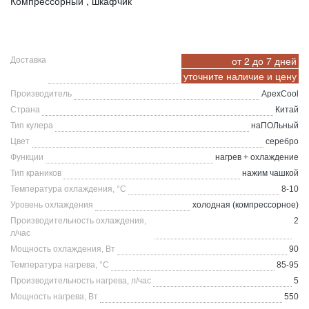
Компрессорный , шкафчик
от 2 до 7 дней
Доставка
уточните
наличие и цену
Производитель
ApexCool
Страна
Китай
Тип кулера
наПОЛьный
Цвет
серебро
Функции
нагрев + охлаждение
Тип краников
нажим чашкой
Температура охлаждения, °C
8-10
Уровень охлаждения
холодная (компрессорное)
Производительность охлаждения,
2
л/час
Мощность охлаждения, Вт
90
Температура нагрева, °C
85-95
Производительность нагрева, л/час
5
Мощность нагрева, Вт
550