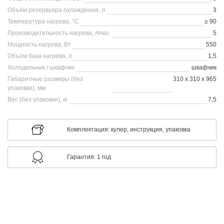
Объём резервуара охлаждения, л
3
Температура нагрева, °C
≥ 90
Производительность нагрева, л/час
5
Мощность нагрева, Вт
550
Объём бака нагрева, л
1,5
Холодильник / шкафчик
шкафчик
Габаритные размеры (без
310 х 310 х 965
упаковки), мм
Вес (без упаковки), кг
7,5
Комплектация: кулер, инструкция, упаковка
Гарантия: 1 год