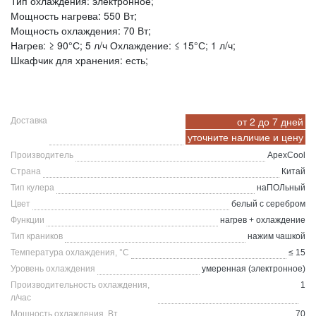
Тип охлаждения: электронное;
Мощность нагрева: 550 Вт;
Мощность охлаждения: 70 Вт;
Нагрев: ≥ 90°С; 5 л/ч Охлаждение: ≤ 15°С; 1 л/ч;
Шкафчик для хранения: есть;
от 2 до 7 дней
Доставка
уточните
наличие и цену
Производитель
ApexCool
Страна
Китай
Тип кулера
наПОЛьный
Цвет
белый с серебром
Функции
нагрев + охлаждение
Тип краников
нажим чашкой
Температура охлаждения, °C
≤ 15
Уровень охлаждения
умеренная (электронное)
Производительность охлаждения,
1
л/час
Мощность охлаждения, Вт
70